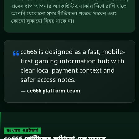
প্রসেস ধাপ আপনার অ্যাকাউন্ট এলাকায় লিখে রাখি যাতে
আপনি যেকোনো সময় নীতিমালা পড়তে পারেন এবং
কোনো লুকানো বিষয় থাকে না।
ce666 is designed as a fast, mobile-
first gaming information hub with
clear local payment context and
safer access notes.
— ce666 platform team
সংখ্যায় প্ল্যাটফর্ম