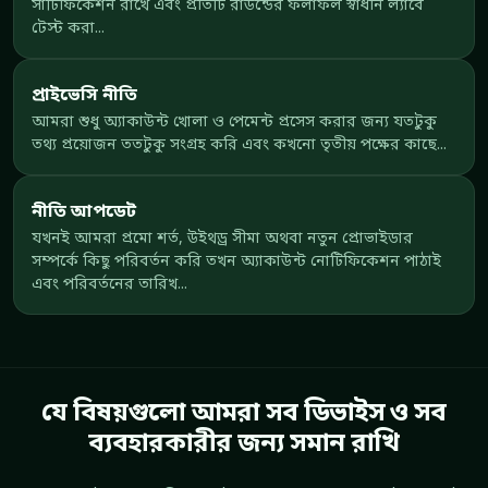
সার্টিফিকেশন রাখে এবং প্রতিটি রাউন্ডের ফলাফল স্বাধীন ল্যাবে
টেস্ট করা...
প্রাইভেসি নীতি
আমরা শুধু অ্যাকাউন্ট খোলা ও পেমেন্ট প্রসেস করার জন্য যতটুকু
তথ্য প্রয়োজন ততটুকু সংগ্রহ করি এবং কখনো তৃতীয় পক্ষের কাছে...
নীতি আপডেট
যখনই আমরা প্রমো শর্ত, উইথড্র সীমা অথবা নতুন প্রোভাইডার
সম্পর্কে কিছু পরিবর্তন করি তখন অ্যাকাউন্ট নোটিফিকেশন পাঠাই
এবং পরিবর্তনের তারিখ...
যে বিষয়গুলো আমরা সব ডিভাইস ও সব
ব্যবহারকারীর জন্য সমান রাখি