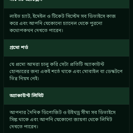
লাইভ চ্যাট, ইমেইল ও টিকেট সিস্টেম সব ডিভাইসে কাজ
করে এবং আপনি যেকোনো চ্যানেল থেকে পুরনো
কথোপকথন দেখতে পারেন।
প্রমো শর্ত
যে প্রমো আমরা চালু করি সেটা প্রতিটি অ্যাকাউন্ট
হোল্ডারের জন্য একই শর্তে থাকে এবং মোবাইল বা ডেস্কটপে
ভিন্ন নিয়ম নেই।
অ্যাকাউন্ট লিমিট
আপনার দৈনিক ডিপোজিট ও উইথড্র সীমা সব ডিভাইসে
সিঙ্ক থাকে এবং আপনি যেকোনো জায়গা থেকে লিমিট
দেখতে পারেন।