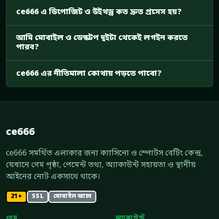
ce666 এ ডিপোজিট ও উইথড্র কত দ্রুত প্রসেস হয়?
আমি মোবাইল ও ডেস্কটপ দুইটা থেকেই লগইন করতে
পারব?
ce666 এর নীতিমালা কোথায় পড়তে পাবো?
ce666
ce666 সমর্থিত এলাকার জন্য ক্যাসিনো ও স্পোর্টস বেটিং কেন্দ্র,
যেখানে গেম পৃষ্ঠা, পেমেন্ট তথ্য, অ্যাকাউন্ট সহায়তা ও স্থানীয়
আইনের নোট একসাথে থাকে।
21+
SSL
মোবাইল আগে
গেম
অ্যাকাউন্ট