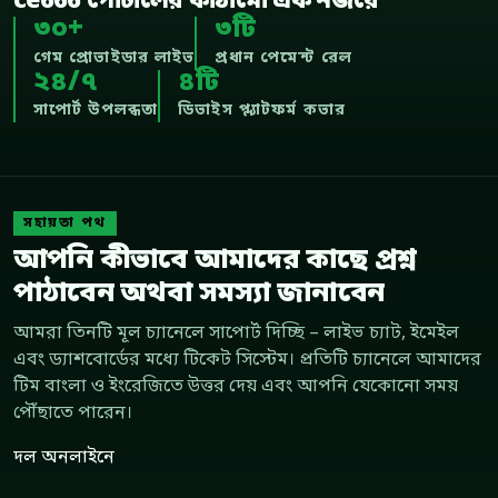
ce666 পোর্টালের কাঠামো এক নজরে
৩০+
৩টি
গেম প্রোভাইডার লাইভ
প্রধান পেমেন্ট রেল
২৪/৭
৪টি
সাপোর্ট উপলব্ধতা
ডিভাইস প্ল্যাটফর্ম কভার
সহায়তা পথ
আপনি কীভাবে আমাদের কাছে প্রশ্ন
পাঠাবেন অথবা সমস্যা জানাবেন
আমরা তিনটি মূল চ্যানেলে সাপোর্ট দিচ্ছি – লাইভ চ্যাট, ইমেইল
এবং ড্যাশবোর্ডের মধ্যে টিকেট সিস্টেম। প্রতিটি চ্যানেলে আমাদের
টিম বাংলা ও ইংরেজিতে উত্তর দেয় এবং আপনি যেকোনো সময়
পৌঁছাতে পারেন।
দল অনলাইনে