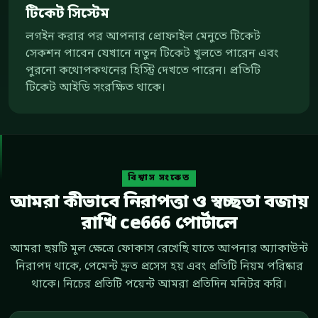
টিকেট সিস্টেম
লগইন করার পর আপনার প্রোফাইল মেনুতে টিকেট
সেকশন পাবেন যেখানে নতুন টিকেট খুলতে পারেন এবং
পুরনো কথোপকথনের হিস্ট্রি দেখতে পারেন। প্রতিটি
টিকেট আইডি সংরক্ষিত থাকে।
বিশ্বাস সংকেত
আমরা কীভাবে নিরাপত্তা ও স্বচ্ছতা বজায়
রাখি ce666 পোর্টালে
আমরা ছয়টি মূল ক্ষেত্রে ফোকাস রেখেছি যাতে আপনার অ্যাকাউন্ট
নিরাপদ থাকে, পেমেন্ট দ্রুত প্রসেস হয় এবং প্রতিটি নিয়ম পরিষ্কার
থাকে। নিচের প্রতিটি পয়েন্ট আমরা প্রতিদিন মনিটর করি।