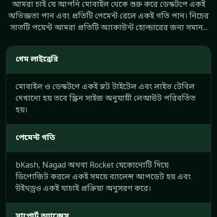
আমরা চাই যে আপনি মোবাইল থেকে শুরু করে ডেস্কটপে একই
অভিজ্ঞতা পান এবং প্রতিটি পেমেন্ট রেলে একই গতি পান। নিচের
সাতটি পয়েন্ট আমরা প্রতিটি অ্যাকাউন্ট হোল্ডারের জন্য সমান...
গেম লাইব্রেরি
মোবাইল ও ডেস্কটপে একই স্লট টাইটেল এবং লাইভ টেবিল
দেখানো হয় তবে স্ক্রিন সাইজ অনুযায়ী লেআউট পরিবর্তিত
হয়।
পেমেন্ট গতি
bKash, Nagad অথবা Rocket যেকোনোটি দিয়ে
ডিপোজিট করলে একই সময়ে ব্যালেন্স আপডেট হয় এবং
উইথড্রও একই যাচাই প্রক্রিয়া অনুসরণ করে।
সাপোর্ট অ্যাক্সেস