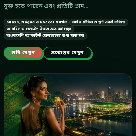
যুক্ত হতে পারেন এবং প্রতিটি গেম...
bKash, Nagad ও Rocket সমর্থন
লাইভ টেবিল ও স্লট একই লবিতে
মোবাইল ও ডেস্কটপ উভয়ে দ্রুত অ্যাক্সেস
বাংলাদেশি অ্যাকাউন্ট হোল্ডারদের জন্য সাজানো
লবি দেখুন
প্রশ্নোত্তর দেখুন